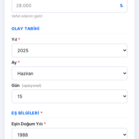
Vefat edenin geliri
OLAY TARIHI
Yıl
*
Ay
*
Gün
(opsiyonel)
EŞ BILGILERI
*
Eşin Doğum Yılı
*