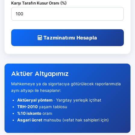
Karşı Tarafın Kusur Oranı (%)
Tazminatımı Hesapla
Aktüer Altyapımız
Mahkemeye ya da sigortacıya götürülecek raporlarımızla
aynı altyapı ile hesaplanır:
Aktüeryal yöntem
· Yargıtay yerleşik içtihat
TRH-2010
yaşam tablosu
%10 iskonto
oranı
Asgari ücret
mahsubu (vefat hak sahipleri için)