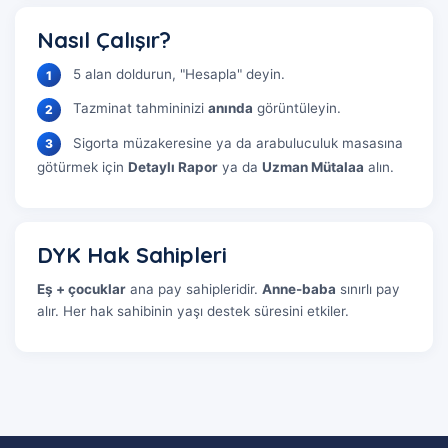
Nasıl Çalışır?
5 alan doldurun, "Hesapla" deyin.
1
Tazminat tahmininizi
anında
görüntüleyin.
2
Sigorta müzakeresine ya da arabuluculuk masasına
3
götürmek için
Detaylı Rapor
ya da
Uzman Mütalaa
alın.
DYK Hak Sahipleri
Eş + çocuklar
ana pay sahipleridir.
Anne-baba
sınırlı pay
alır. Her hak sahibinin yaşı destek süresini etkiler.