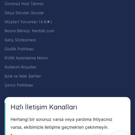
Ücretsiz Hızlı Tahmin
Sıkça Sorulan Sorular
Müşteri Yorumları (4.8★)
Resmi Bilirkişi: Netbilir.com
Satış Sözleşmesi
Gizlilik Politikası
KVKK Aydınlatma Metni
Kullanım Koşulları
İptal ve İade Şartları
Çerez Politikası
Hızlı İletişim Kanalları
Herhangi bir sorunuz varsa veya yardıma ihtiyacınız
varsa, ekibimizle iletişime geçmekten çekinmeyin.