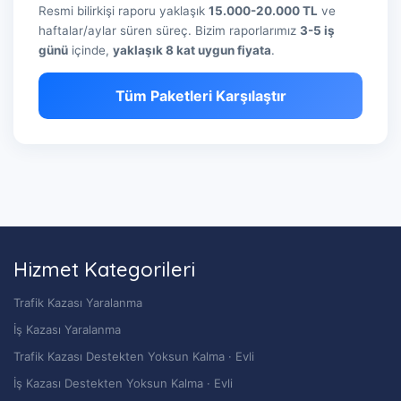
Resmi bilirkişi raporu yaklaşık
15.000-20.000 TL
ve
haftalar/aylar süren süreç. Bizim raporlarımız
3-5 iş
günü
içinde,
yaklaşık 8 kat uygun fiyata
.
Tüm Paketleri Karşılaştır
Hizmet Kategorileri
Trafik Kazası Yaralanma
İş Kazası Yaralanma
Trafik Kazası Destekten Yoksun Kalma · Evli
İş Kazası Destekten Yoksun Kalma · Evli