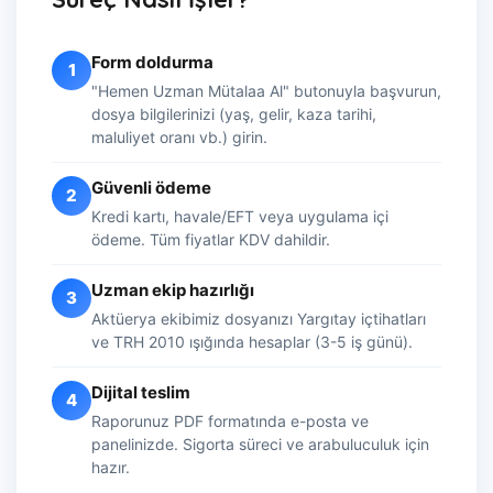
Form doldurma
1
"Hemen Uzman Mütalaa Al" butonuyla başvurun,
dosya bilgilerinizi (yaş, gelir, kaza tarihi,
maluliyet oranı vb.) girin.
Güvenli ödeme
2
Kredi kartı, havale/EFT veya uygulama içi
ödeme. Tüm fiyatlar KDV dahildir.
Uzman ekip hazırlığı
3
Aktüerya ekibimiz dosyanızı Yargıtay içtihatları
ve TRH 2010 ışığında hesaplar (3-5 iş günü).
Dijital teslim
4
Raporunuz PDF formatında e-posta ve
panelinizde. Sigorta süreci ve arabuluculuk için
hazır.