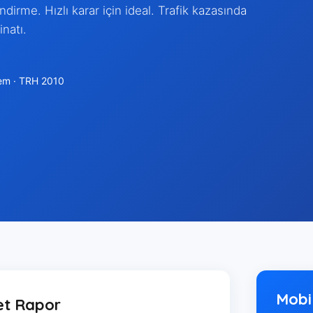
irme. Hızlı karar için ideal. Trafik kazasında
natı.
em · TRH 2010
Mobi
et Rapor