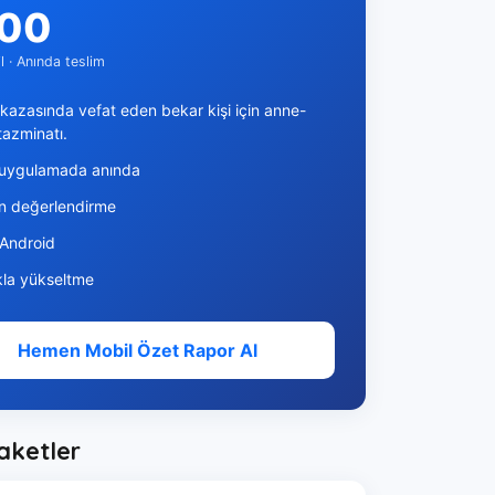
00
 · Anında teslim
 kazasında vefat eden bekar kişi için anne-
azminatı.
 uygulamada anında
ön değerlendirme
 Android
kla yükseltme
Hemen Mobil Özet Rapor Al
aketler