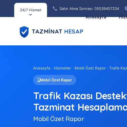
Satın Alma Sonrası: 05539457334
24/7 Hizmet
Anasayfa
Hiz
TAZMİNAT
HESAP
Anasayfa
·
Hizmetler
· Mobil Özet Rapor · Trafik K
Mobil Özet Rapor
Trafik Kazası Deste
Tazminat Hesaplam
Mobil Özet Rapor