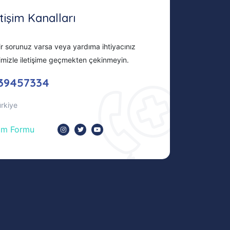
etişim Kanalları
r sorunuz varsa veya yardıma ihtiyacınız
imizle iletişime geçmekten çekinmeyin.
39457334
ürkiye
şim Formu