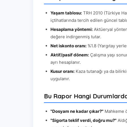
Yaşam tablosu:
TRH 2010 (Türkiye Hay
içtihatlarında tercih edilen güncel tabl
Hesaplama yöntemi:
Aktüeryal yöntem
değere indirgenmiş tutar.
Net iskonto oranı:
%1.8 (Yargıtay yerle
Aktif/pasif dönem:
Çalışma yaşı sonun
ayrı hesaplanır.
Kusur oranı:
Kaza tutanağı ya da bilirk
uygulanır.
Bu Rapor Hangi Durumlarda 
"Dosyam ne kadar çıkar?"
Mahkeme önc
"Sigorta teklif verdi, doğru mu?"
Aldığ