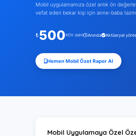
Mobil uygulamamıza özel anlık ön değerlend
vefat eden bekar kişi için anne-baba tazmi
500
₺
KDV dahil
Anında
Aktüeryal yönt
Hemen Mobil Özet Rapor Al
Mobil Uygulamaya Özel Öz