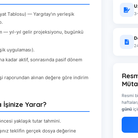
U
3-
at Tablosu) — Yargıtay'ın yerleşik
o.
 — yıl-yıl gelir projeksiyonu, bugünkü
D
24
şik uygulaması).
a kadar aktif, sonrasında pasif dönem
Resmi
işi raporundan alınan değere göre indirim
Müta
Resmi bi
haftalar
İşinize Yarar?
günü
iç
esi yaklaşık tutar tahmini.
ınız teklifin gerçek dosya değerine