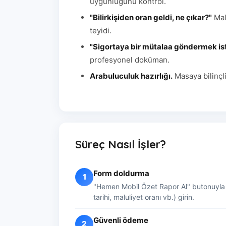
uygunluğunu kontrol.
"Bilirkişiden oran geldi, ne çıkar?"
Malu
teyidi.
"Sigortaya bir mütalaa göndermek is
profesyonel doküman.
Arabuluculuk hazırlığı.
Masaya bilinçli
Süreç Nasıl İşler?
Form doldurma
1
"Hemen Mobil Özet Rapor Al" butonuyla ba
tarihi, maluliyet oranı vb.) girin.
Güvenli ödeme
2