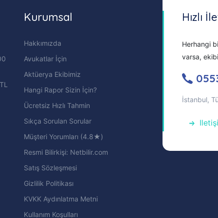
Kurumsal
Hızlı İl
Hakkımızda
Herhangi bi
varsa, ekib
00
Avukatlar İçin
Aktüerya Ekibimiz
055
 TL
Hangi Rapor Sizin İçin?
İstanbul, T
Ücretsiz Hızlı Tahmin
Sıkça Sorulan Sorular
Ileti
Müşteri Yorumları (4.8★)
Resmi Bilirkişi: Netbilir.com
Satış Sözleşmesi
Gizlilik Politikası
KVKK Aydınlatma Metni
Kullanım Koşulları