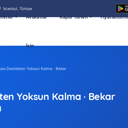
İstanbul, Türkiye
metler
Avukatlar
Rapor Türleri
Fiyatlandır
İçin
azası Destekten Yoksun Kalma · Bekar
kten Yoksun Kalma · Bekar
a