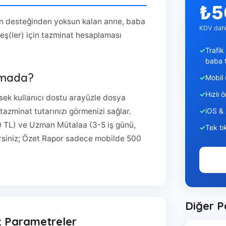
₺5
nin desteğinden yoksun kalan anne, baba
KDV dahil
ş(ler) için tazminat hesaplaması
Trafik
baba t
amada?
Mobil
Hızlı 
ek kullanıcı dostu arayüzle dosya
iOS &
tazminat tutarınızı görmenizi sağlar.
0 TL) ve Uzman Mütalaa (3-5 iş günü,
Tek tı
irsiniz; Özet Rapor sadece mobilde 500
Diğer P
 Parametreler