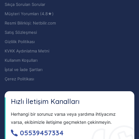
Sıkça Sorulan Sorular
Müşteri Yorumları (4.8★)
Resmi Bilirkişi: Netbilir.com
Satış Sözleşmesi
Gizlilik Politikası
KVKK Aydınlatma Metni
Kullanım Koşulları
İptal ve İade Şartları
Çerez Politikası
Hızlı İletişim Kanalları
Herhangi bir sorunuz varsa veya yardıma ihtiyacınız
varsa, ekibimizle iletişime geçmekten çekinmeyin.
05539457334