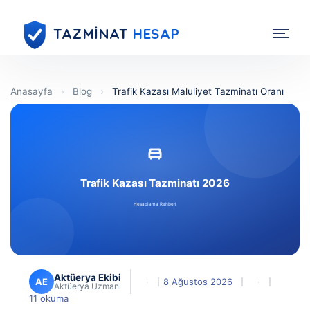
TAZMİNAT
HESAP
Anasayfa
›
Blog
›
Trafik Kazası Maluliyet Tazminatı Oranı
Aktüerya Ekibi
AE
·
8 Ağustos 2026
·
Aktüerya Uzmanı
11 okuma