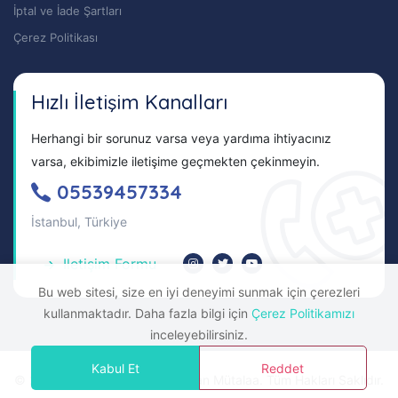
İptal ve İade Şartları
Çerez Politikası
Hızlı İletişim Kanalları
Herhangi bir sorunuz varsa veya yardıma ihtiyacınız
varsa, ekibimizle iletişime geçmekten çekinmeyin.
05539457334
İstanbul, Türkiye
Iletişim Formu
Bu web sitesi, size en iyi deneyimi sunmak için çerezleri
kullanmaktadır. Daha fazla bilgi için
Çerez Politikamızı
inceleyebilirsiniz.
Kabul Et
Reddet
© 2026 Tazminat Hesap | Uzman Mütalaa. Tüm Hakları Saklıdır.